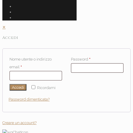
✕
Accedi
Nome utente o indirizzo
Password
*
email
*
Accedi
Ricordami
Password dimenticata?
Creare un account?