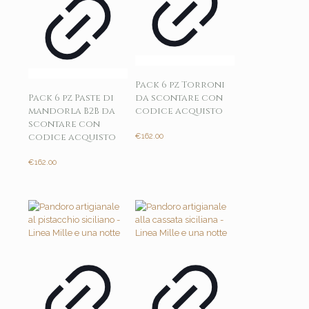
Pack 6 pz Torroni
Pack 6 pz Paste di
da scontare con
mandorla B2B da
codice acquisto
scontare con
codice acquisto
€
162.00
€
162.00