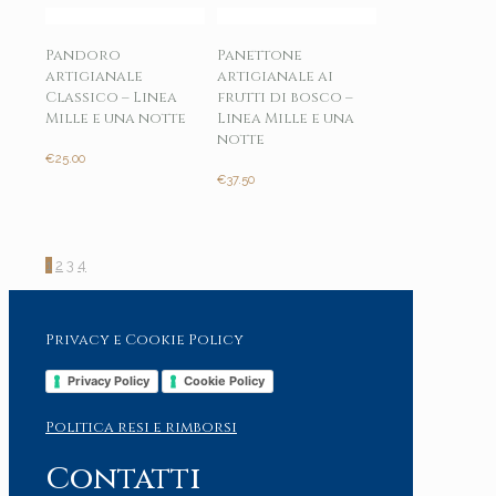
Pandoro
Panettone
artigianale
artigianale ai
Classico – Linea
frutti di bosco –
Mille e una notte
Linea Mille e una
notte
€
25.00
€
37.50
1
2
3
4
Privacy e Cookie Policy
Privacy Policy
Cookie Policy
Politica resi e rimborsi
Contatti