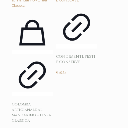
CONDIMENTI, PESTI
E CONSERVE
€
49.23
Colomba
artigianale al
mandarino – Linea
Classica