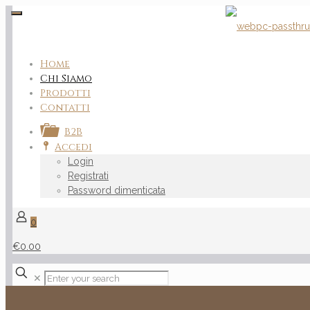
Home
Chi Siamo
Prodotti
Contatti
B2B
Accedi
Login
Registrati
Password dimenticata
0
€0.00
✕