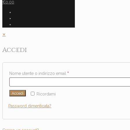
€0.00
✕
Accedi
Nome utente o indirizzo email
*
Accedi
Ricordami
Password dimenticata?