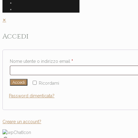
✕
Accedi
Nome utente o indirizzo email
*
Accedi
Ricordami
Password dimenticata?
Creare un account?