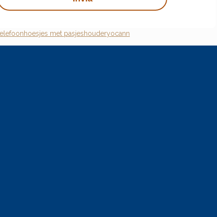
telefoonhoesjes met pasjeshouder
yocann