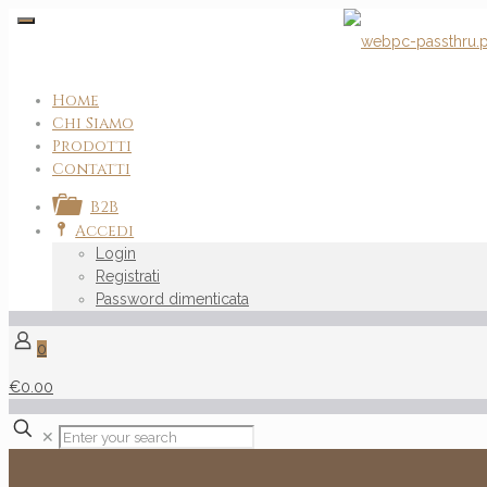
Home
Chi Siamo
Prodotti
Contatti
B2B
Accedi
Login
Registrati
Password dimenticata
0
€0.00
✕