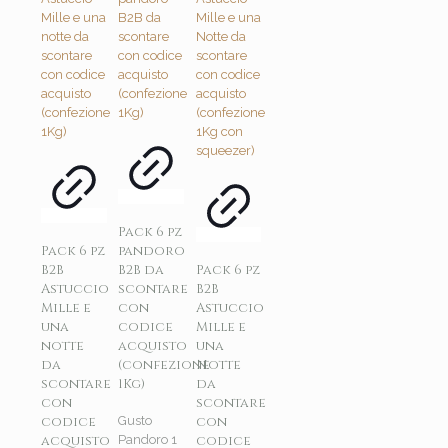
Pack 6 pz
Pack 6 pz
pandoro
B2B
B2B da
Pack 6 pz
Astuccio
scontare
B2B
Mille e
con
Astuccio
una
codice
Mille e
notte
acquisto
una
da
(confezione
Notte
scontare
1Kg)
da
con
scontare
codice
con
Gusto
acquisto
codice
Pandoro 1