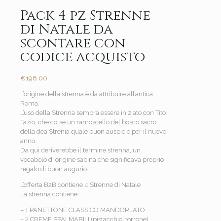
Pack 4 pz Strenne
di Natale da
scontare con
codice acquisto
€
198.00
L’origine della strenna è da attribuire all’antica
Roma.
L’uso della Strenna sembra essere iniziato con Tito
Tazio, che colse un ramoscello del bosco sacro
della dea Strenia quale buon auspicio per il nuovo
anno.
Da qui deriverebbe il termine strenna, un
vocabolo di origine sabina che significava proprio
regalo di buon augurio.
L’offerta B2B contiene 4 Strenne di Natale
La strenna contiene:
– 1 PANETTONE CLASSICO MANDORLATO
– 2 CREME SPALMABILI (pistacchio, torrone)