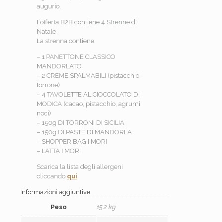
augurio.
L’offerta B2B contiene 4 Strenne di
Natale
La strenna contiene:
– 1 PANETTONE CLASSICO
MANDORLATO
– 2 CREME SPALMABILI (pistacchio,
torrone)
– 4 TAVOLETTE AL CIOCCOLATO DI
MODICA (cacao, pistacchio, agrumi,
noci)
– 150g DI TORRONI DI SICILIA
– 150g DI PASTE DI MANDORLA
– SHOPPER BAG I MORI
– LATTA I MORI
Scarica la lista degli allergeni
cliccando
qui
Informazioni aggiuntive
Peso
15.2 kg