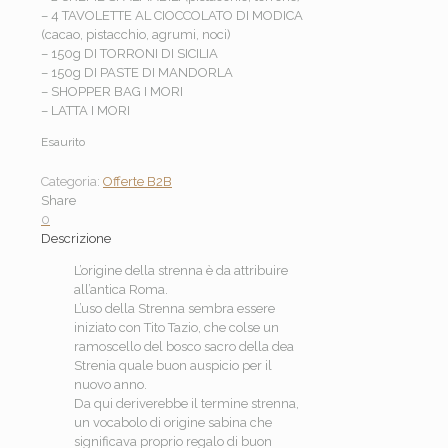
– 4 TAVOLETTE AL CIOCCOLATO DI MODICA
(cacao, pistacchio, agrumi, noci)
– 150g DI TORRONI DI SICILIA
– 150g DI PASTE DI MANDORLA
– SHOPPER BAG I MORI
– LATTA I MORI
Esaurito
Categoria:
Offerte B2B
Share
0
Descrizione
L’origine della strenna è da attribuire
all’antica Roma.
L’uso della Strenna sembra essere
iniziato con Tito Tazio, che colse un
ramoscello del bosco sacro della dea
Strenia quale buon auspicio per il
nuovo anno.
Da qui deriverebbe il termine strenna,
un vocabolo di origine sabina che
significava proprio regalo di buon