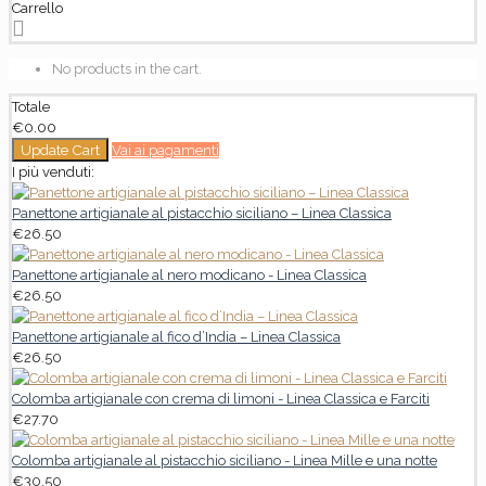
Carrello
No products in the cart.
Totale
€
0.00
Update Cart
Vai ai pagamenti
I più venduti:
Panettone artigianale al pistacchio siciliano – Linea Classica
€
26.50
Panettone artigianale al nero modicano - Linea Classica
€
26.50
Panettone artigianale al fico d’India – Linea Classica
€
26.50
Colomba artigianale con crema di limoni - Linea Classica e Farciti
€
27.70
Colomba artigianale al pistacchio siciliano - Linea Mille e una notte
€
30.50