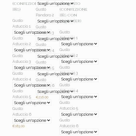
(confezione
acquisto
1Kg)
(confezione
Gusto
1Kg con
Pandoro 2
squeezer)
Gusto
Astuccio 1
Gusto
Gusto
Pandoro 3
Astuccio 1
Gusto
Astuccio 2
Gusto
Gusto
Pandoro 4
Astuccio 2
Gusto
Astuccio 3
Gusto
Gusto
Pandoro 5
Astuccio 3
Gusto
Astuccio 4
Gusto
Gusto
Pandoro 6
Astuccio 4
Gusto
Astuccio 5
€
216.00
Gusto
Astuccio 5
Gusto
Astuccio 6
Gusto
Astuccio 6
€
183.00