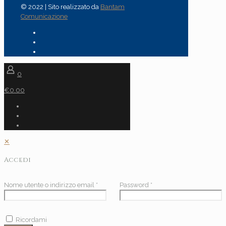
© 2022 | Sito realizzato da
Bantam
Comunicazione
0
€0.00
✕
Accedi
Nome utente o indirizzo email
*
Password
*
Ricordami