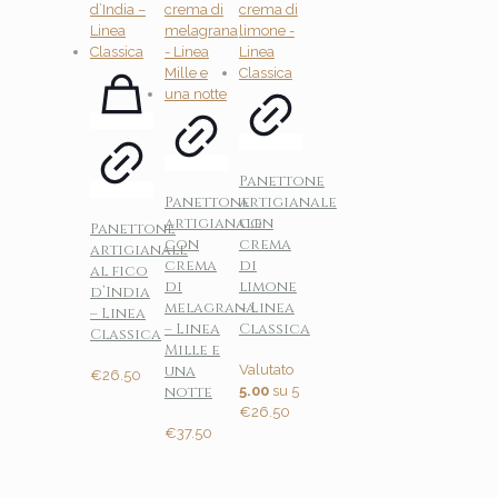
Panettone
Panettone
artigianale
artigianale
con
Panettone
con
crema
artigianale
crema
di
al fico
di
limone
d’India
melagrana
– Linea
– Linea
– Linea
Classica
Classica
Mille e
una
Valutato
€
26.50
notte
5.00
su 5
€
26.50
€
37.50