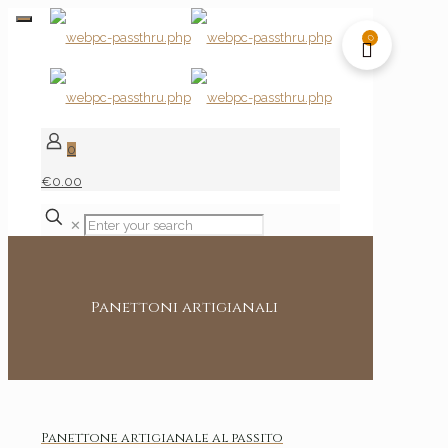
0
0
€0.00
✕
Panettoni artigianali
Panettone artigianale al passito