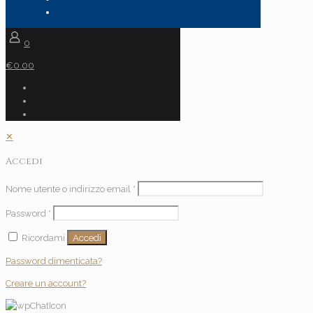
0
€0.00
✕
Accedi
Nome utente o indirizzo email
*
Password
*
Accedi
Ricordami
Password dimenticata?
Creare un account?