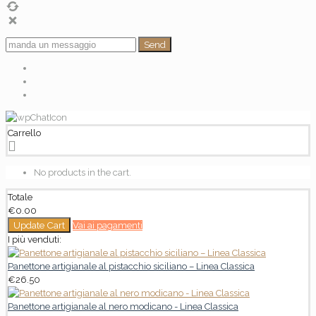
Send
Carrello
No products in the cart.
Totale
€
0.00
Update Cart
Vai ai pagamenti
I più venduti:
Panettone artigianale al pistacchio siciliano – Linea Classica
€
26.50
Panettone artigianale al nero modicano - Linea Classica