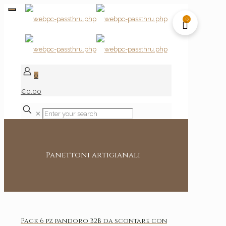
0
0
€0.00
✕
Panettoni artigianali
Pack 6 pz pandoro B2B da scontare con